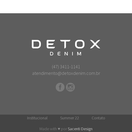
(47) 3411-1141
atendimento@detoxdenim.com.br
Institucional
Summer 22
Contato
Made with
♥
por
Sacenti Design