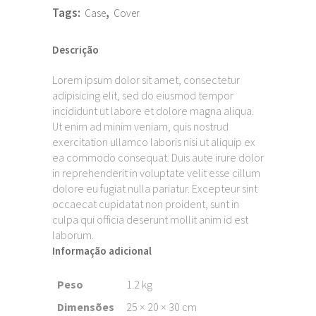
Tags:
,
Case
Cover
Descrição
Lorem ipsum dolor sit amet, consectetur
adipisicing elit, sed do eiusmod tempor
incididunt ut labore et dolore magna aliqua.
Ut enim ad minim veniam, quis nostrud
exercitation ullamco laboris nisi ut aliquip ex
ea commodo consequat. Duis aute irure dolor
in reprehenderit in voluptate velit esse cillum
dolore eu fugiat nulla pariatur. Excepteur sint
occaecat cupidatat non proident, sunt in
culpa qui officia deserunt mollit anim id est
laborum.
Informação adicional
Peso
1.2 kg
Dimensões
25 × 20 × 30 cm