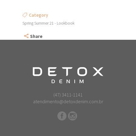
Category
Spring Summer 21 - Lookbook
Share
(47) 3411-1141
atendimento@detoxdenim.com.br